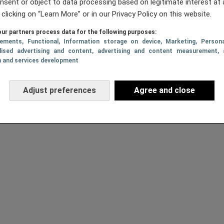
nsent or object to data processing based on legitimate interest at 
 clicking on “Learn More” or in our Privacy Policy on this website.
ur partners process data for the following purposes:
sements
, Functional
, Information storage on device
, Marketing
, Persona
lised advertising and content, advertising and content measurement, 
h and services development
Adjust preferences
Agree and close