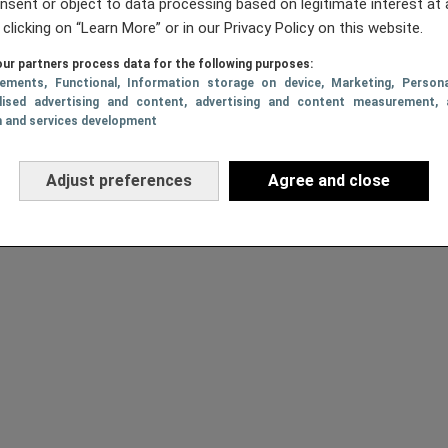
nsent or object to data processing based on legitimate interest at 
 clicking on “Learn More” or in our Privacy Policy on this website.
ur partners process data for the following purposes:
sements
, Functional
, Information storage on device
, Marketing
, Persona
lised advertising and content, advertising and content measurement, 
h and services development
Adjust preferences
Agree and close