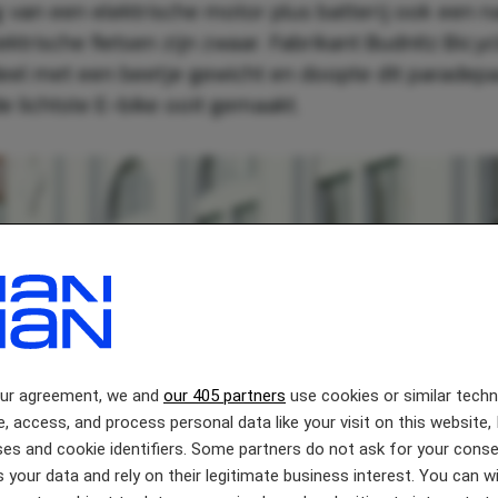
 van een elektrische motor plus batterij ook een n
ektrische fietsen zijn zwaar. Fabrikant Budnitz Bicyc
eel met een beetje gewicht en doopte dit paradepa
de lichtste E-bike ooit gemaakt.
our agreement, we and
our 405 partners
use cookies or similar tech
e, access, and process personal data like your visit on this website, 
es and cookie identifiers. Some partners do not ask for your conse
 your data and rely on their legitimate business interest. You can 