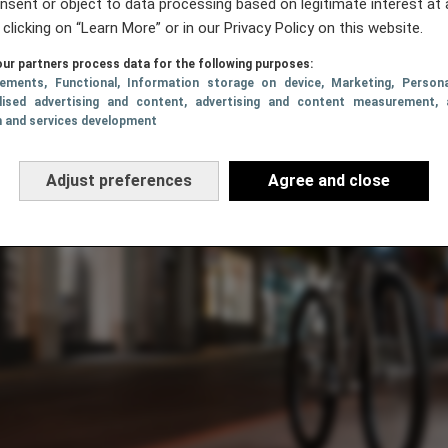
nsent or object to data processing based on legitimate interest at 
 clicking on “Learn More” or in our Privacy Policy on this website.
ur partners process data for the following purposes:
sements
, Functional
, Information storage on device
, Marketing
, Persona
lised advertising and content, advertising and content measurement, 
h and services development
Adjust preferences
Agree and close