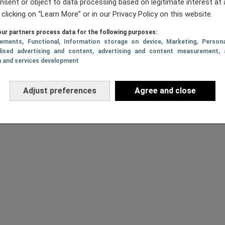
nsent or object to data processing based on legitimate interest at 
 clicking on “Learn More” or in our Privacy Policy on this website.
ur partners process data for the following purposes:
sements
, Functional
, Information storage on device
, Marketing
, Persona
lised advertising and content, advertising and content measurement, 
h and services development
Adjust preferences
Agree and close