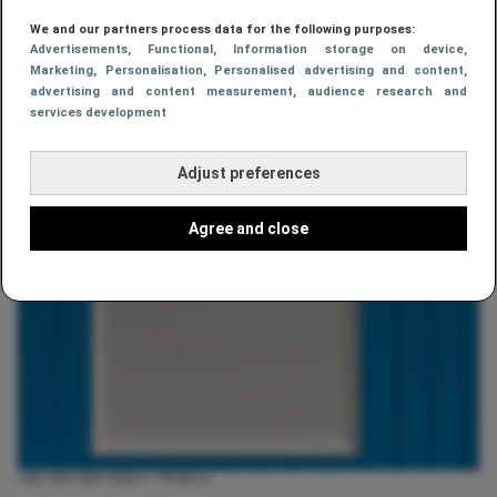
lucht. Wanneer de zon urenlang op het rolluik
We and our partners process data for the following purposes:
schijnt, warmt deze afgesloten ruimte flink op.
Advertisements
, Functional
, Information storage on device
,
Marketing
, Personalisation
, Personalised advertising and content,
Omdat de warmte nergens naartoe kan,
advertising and content measurement, audience research and
ontstaat er een zogenaamde warmteophoping.
services development
Adjust preferences
Agree and close
JAN VAN DER WOLF / PEXELS