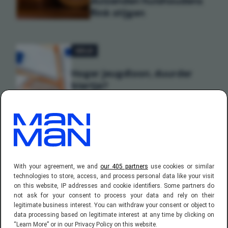
duizenden huishoudens
flink stijgen
GELD
Hoger jeugdloon, duurder
biertje?
Minimumsalarisverhoging
voor jongeren kan
boodschappen en terras flink
duurder maken
With your agreement, we and
our 405 partners
use cookies or similar
GELD
technologies to store, access, and process personal data like your visit
on this website, IP addresses and cookie identifiers. Some partners do
Meer bouwvergunningen
not ask for your consent to process your data and rely on their
goed nieuws voor de
legitimate business interest. You can withdraw your consent or object to
data processing based on legitimate interest at any time by clicking on
woningmarkt? Helaas zit er
“Learn More” or in our Privacy Policy on this website.