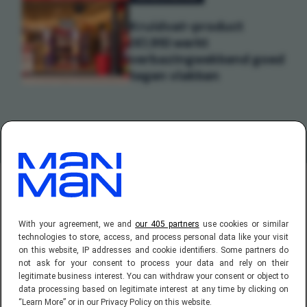
Kruidvat-product
(€1,99) werkt
verbazingwekkend goed
tegen vlekken
With your agreement, we and
our 405 partners
use cookies or similar
technologies to store, access, and process personal data like your visit
on this website, IP addresses and cookie identifiers. Some partners do
not ask for your consent to process your data and rely on their
legitimate business interest. You can withdraw your consent or object to
data processing based on legitimate interest at any time by clicking on
“Learn More” or in our Privacy Policy on this website.