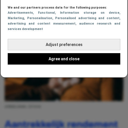
We and our partners process data for the following purposes:
Advertisements
, Functional
, Information storage on device
,
Marketing
, Personalisation
, Personalised advertising and content,
advertising and content measurement, audience research and
services development
Adjust preferences
Agree and close
AFBEELDING: ISTOCK
Aantrekkelijk rendement