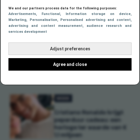
Draag je een horloge
om je linker- of
We and our partners process data for the following purposes:
rechterpols?
Advertisements
, Functional
, Information storage on device
,
Marketing
, Personalisation
, Personalised advertising and content,
advertising and content measurement, audience research and
services development
VERZORGING
Adjust preferences
Kruidvat-product
(€1,99) werkt
Agree and close
verbazingwekkend goed
tegen vlekken
MODE
Cristiano Ronaldo krijgt
peperduur cadeau: een
horloge ter waarde van €
1,1 miljoen