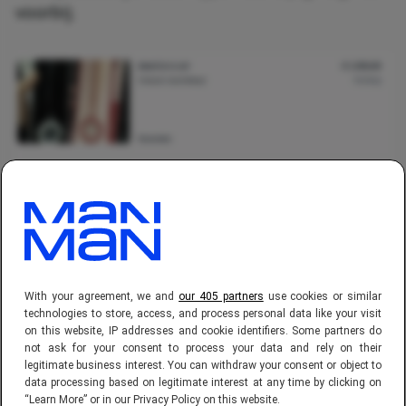
voorbij.
SCREENSHOT MARKTPLAATS
Lees ook:
Watch-Alert: volgens experts zijn dit
With your agreement, we and
our 405 partners
use cookies or similar
technologies to store, access, and process personal data like your visit
de meest gewilde horloges in 2026
on this website, IP addresses and cookie identifiers. Some partners do
not ask for your consent to process your data and rely on their
legitimate business interest. You can withdraw your consent or object to
data processing based on legitimate interest at any time by clicking on
“Learn More” or in our Privacy Policy on this website.