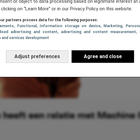
nsent or object to data processing based on legitimate interest at 
 clicking on “Learn More” or in our Privacy Policy on this website.
ur partners process data for the following purposes:
sements
, Functional
, Information storage on device
, Marketing
, Persona
lised advertising and content, advertising and content measurement, 
h and services development
Adjust preferences
Agree and close
heeft een relatie met Machine