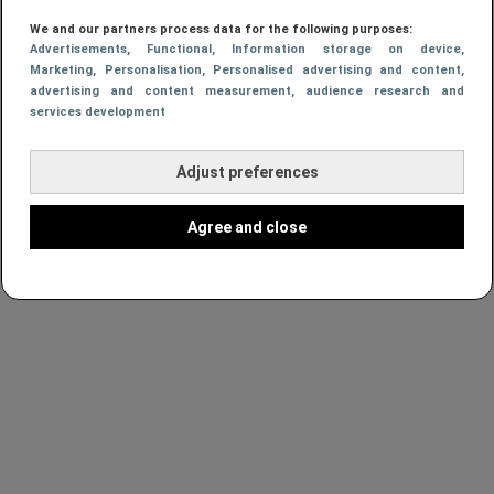
We and our partners process data for the following purposes:
Advertisements
, Functional
, Information storage on device
,
Marketing
, Personalisation
, Personalised advertising and content,
advertising and content measurement, audience research and
services development
Adjust preferences
Agree and close