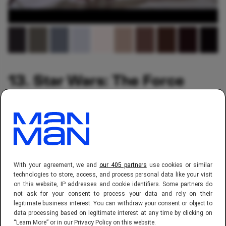
13. Star Wars: The Force
Awakens
With your agreement, we and
our 405 partners
use cookies or similar
technologies to store, access, and process personal data like your visit
on this website, IP addresses and cookie identifiers. Some partners do
not ask for your consent to process your data and rely on their
legitimate business interest. You can withdraw your consent or object to
data processing based on legitimate interest at any time by clicking on
“Learn More” or in our Privacy Policy on this website.