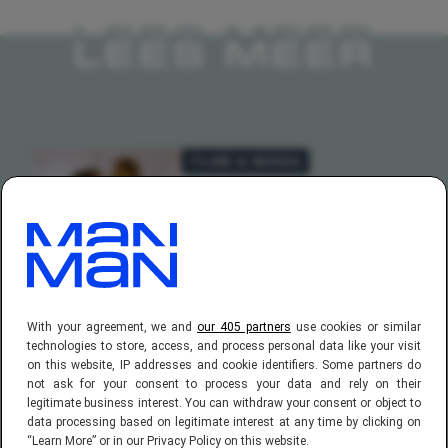
LEES MEER
FILMS & SERIES
Action-komedie met
Glen Powell uit 2024
krijgt nu een eigen serie
op Netflix
With your agreement, we and
our 405 partners
use cookies or similar
technologies to store, access, and process personal data like your visit
FILMS & SERIES
on this website, IP addresses and cookie identifiers. Some partners do
not ask for your consent to process your data and rely on their
Netflix kijktip: Vlaamse
legitimate business interest. You can withdraw your consent or object to
serie valt zéér goed in de
data processing based on legitimate interest at any time by clicking on
smaak en krijgt een 7,2 op
“Learn More” or in our Privacy Policy on this website.