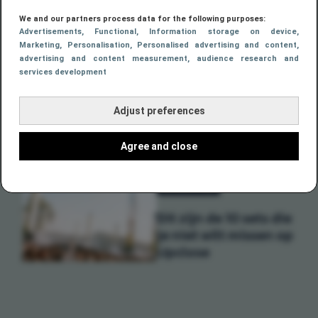
IMDb
We and our partners process data for the following purposes:
Advertisements
, Functional
, Information storage on device
,
Marketing
, Personalisation
, Personalised advertising and content,
advertising and content measurement, audience research and
GELD
services development
Dit bedrag vraagt
Adjust preferences
zanger Samuel Welten
(19 jaar) per optreden
Agree and close
LIFESTYLE
Dit zijn de 10 sets die
je niet wilt missen op
Upclose