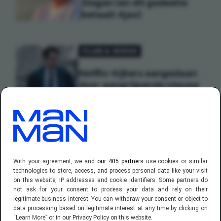
Stegen (en dit gedeelte
betaalt Ajax)
FILMS & SERIES
Netflix-kijkers aangedaan
door aangrijpende nieuwe
dramaserie: "Het heeft ons
allemaal geraakt"
ENTERTAINMENT
With your agreement, we and
our 405 partners
use cookies or similar
Alle 4 seizoenen van
technologies to store, access, and process personal data like your visit
steengoede historische
on this website, IP addresses and cookie identifiers. Some partners do
serie (IMDb: 8.1) staan nu
not ask for your consent to process your data and rely on their
op Netflix
legitimate business interest. You can withdraw your consent or object to
data processing based on legitimate interest at any time by clicking on
“Learn More” or in our Privacy Policy on this website.