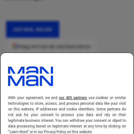
ARTIKEL DELEN
Voeg ons toe als voorkeursbron
AUTO
With your agreement, we and
our 405 partners
use cookies or similar
Laukie Klijn
technologies to store, access, and process personal data like your visit
on this website, IP addresses and cookie identifiers. Some partners do
Laukie Klijn studeerde journalistiek en behaalde
not ask for your consent to process your data and rely on their
zijn diploma aan de Schrijversacademie in Utrecht.
legitimate business interest. You can withdraw your consent or object to
data processing based on legitimate interest at any time by clicking on
Hij schrijft het liefst met passie over alles wat met
“Learn More” or in our Privacy Policy on this website.