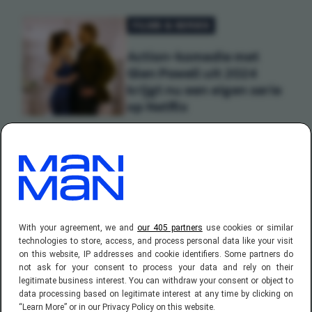
FILMS & SERIES
Action-komedie met
Glen Powell uit 2024
krijgt nu een eigen serie
op Netflix
FILMS & SERIES
Netflix kijktip: Vlaamse
serie valt zéér goed in de
smaak en krijgt een 7,2 op
With your agreement, we and
our 405 partners
use cookies or similar
IMDb
technologies to store, access, and process personal data like your visit
on this website, IP addresses and cookie identifiers. Some partners do
not ask for your consent to process your data and rely on their
legitimate business interest. You can withdraw your consent or object to
FILMS & SERIES
data processing based on legitimate interest at any time by clicking on
“Learn More” or in our Privacy Policy on this website.