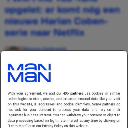
opgelet: er komt nóg een
nieuwe Harlan Coben-
serie naar Netflix
Basten Gerbrands
8 aug 2026, 19:00
2 min. leestijd
Nog niet klaar met 'I Will Find You' (2026)?
Netflix gooit alweer een nieuw project van
Harlan Coben op de stapel. Deze keer pakt de
With your agreement, we and
our 405 partners
use cookies or similar
technologies to store, access, and process personal data like your visit
streamingdienst uit met 'Myron Bolitar',
on this website, IP addresses and cookie identifiers. Some partners do
gebaseerd op de gelijknamige boekenreeks
not ask for your consent to process your data and rely on their
legitimate business interest. You can withdraw your consent or object to
die Coben zelf zijn "meest dierbare bezit"
data processing based on legitimate interest at any time by clicking on
noemt. En met deze cast en dit schrijversduo
“Learn More” or in our Privacy Policy on this website.