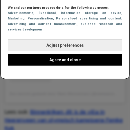
We and our partners process data for the following purposes:
Advertisements
, Functional
, Information storage on device
,
Marketing
, Personalisation
, Personalised advertising and content,
advertising and content measurement, audience research and
Dit bericht op Instagram bekijken
services development
Adjust preferences
Agree and close
Een bericht gedeeld door Niels Wennemars (@nielswennemars)
Lees ook:
Binnenkijken: dit is de villa in
Heerenveen van olympisch kampioene Femke
Kok