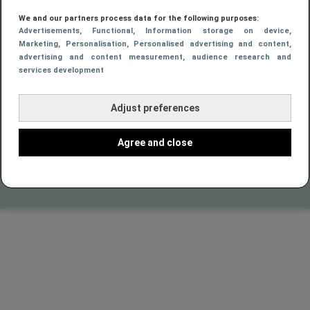
We and our partners process data for the following purposes:
Advertisements
, Functional
, Information storage on device
,
MODE
Marketing
, Personalisation
, Personalised advertising and content,
advertising and content measurement, audience research and
Deze 5 kledingfouten
services development
zorgen ervoor dat jij
ouder lijkt (volgens een
Adjust preferences
styliste)
Agree and close