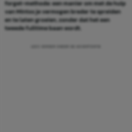
forget-methode: een manier om met de hulp
van Mintos je vermogen breder te spreiden
en te laten groeien, zonder dat het een
tweede fulltime baan wordt.