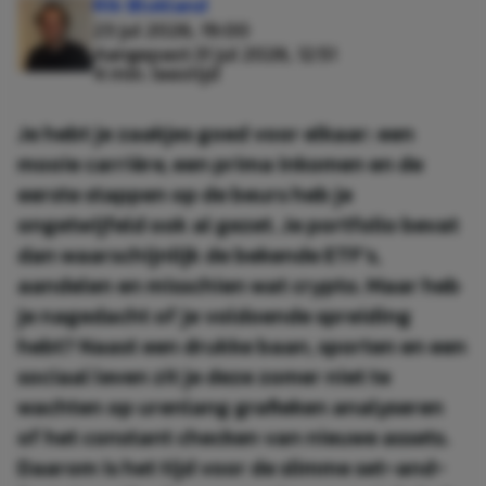
Rik Blokland
23 jul 2026, 19:00
Aangepast:
31 jul 2026, 12:51
4 min. leestijd
Je hebt je zaakjes goed voor elkaar: een
mooie carrière, een prima inkomen en de
eerste stappen op de beurs heb je
ongetwijfeld ook al gezet. Je portfolio bevat
dan waarschijnlijk de bekende ETF’s,
aandelen en misschien wat crypto. Maar heb
je nagedacht of je voldoende spreiding
hebt? Naast een drukke baan, sporten en een
sociaal leven zit je deze zomer niet te
wachten op urenlang grafieken analyseren
of het constant checken van nieuwe assets.
Daarom is het tijd voor de slimme set-and-