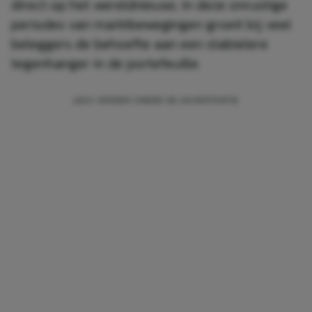
direct op het wereldnieuws. In deze onrustige
periodes van marktbewegingen groeit bij veel
beleggers de behoefte aan een stabielere
tegenhanger in de portefeuille.