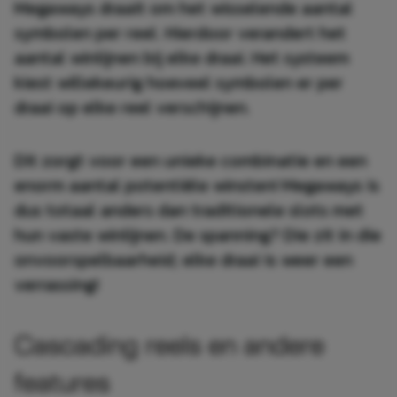
Megaways draait om het wisselende aantal
symbolen per reel. Hierdoor verandert het
aantal winlijnen bij elke draai. Het systeem
kiest willekeurig hoeveel symbolen er per
draai op elke reel verschijnen.
Dit zorgt voor een unieke combinatie en een
enorm aantal potentiële winsten! Megaways is
dus totaal anders dan traditionele slots met
hun vaste winlijnen. De spanning? Die zit in die
onvoorspelbaarheid; elke draai is weer een
verrassing!
Cascading reels en andere
features