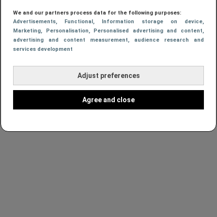
We and our partners process data for the following purposes:
Advertisements
, Functional
, Information storage on device
,
Marketing
, Personalisation
, Personalised advertising and content,
advertising and content measurement, audience research and
services development
Adjust preferences
Agree and close