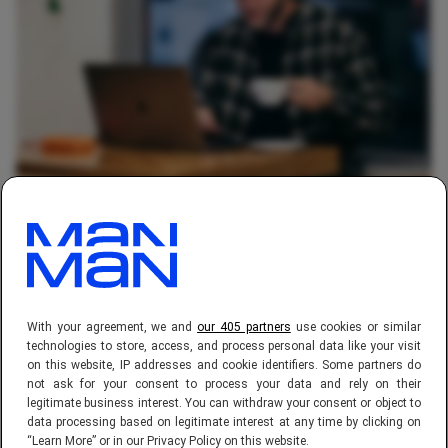
Beperk je tijd op sociale media
Sociale media is niet meer weg te denken. Het
heeft alleen een groot nadeel: we checken
With your agreement, we and
our 405 partners
use cookies or similar
veel te vaak wat er is gebeurd. Noem het
technologies to store, access, and process personal data like your visit
on this website, IP addresses and cookie identifiers. Some partners do
gerust een kwestie van FOMO (Fear Of Missing
not ask for your consent to process your data and rely on their
Out). Kortom, het is verslavend en dat gaat
legitimate business interest. You can withdraw your consent or object to
data processing based on legitimate interest at any time by clicking on
uiteindelijk ten koste van je productiviteit.
“Learn More” or in our Privacy Policy on this website.