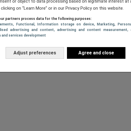
nsent or object to data processing based on legitimate interest at 
 clicking on “Learn More” or in our Privacy Policy on this website.
ur partners process data for the following purposes:
sements
, Functional
, Information storage on device
, Marketing
, Persona
lised advertising and content, advertising and content measurement, 
h and services development
Adjust preferences
Agree and close