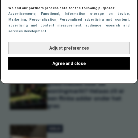
Hoger jeugdloon, duurder
biertje?
We and our partners process data for the following purposes:
Advertisements
, Functional
, Information storage on device
,
Minimumsalarisverhoging
Marketing
, Personalisation
, Personalised advertising and content,
voor jongeren kan
advertising and content measurement, audience research and
boodschappen en terras flink
services development
duurder maken
Adjust preferences
GELD
Agree and close
Meer bouwvergunningen
goed nieuws voor de
woningmarkt? Helaas zit er
een flinke adder onder het
gras
GELD