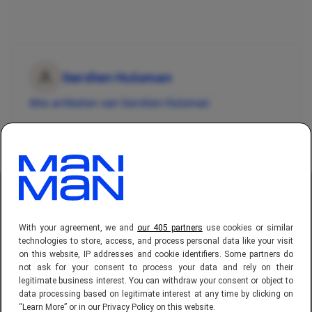
Gerdien Hulsman
Alle artikelen van Gerdien Hulsman
LEES MEER
With your agreement, we and
our 405 partners
use cookies or similar
technologies to store, access, and process personal data like your visit
on this website, IP addresses and cookie identifiers. Some partners do
FILMS & SERIES
not ask for your consent to process your data and rely on their
legitimate business interest. You can withdraw your consent or object to
'I Will Find You'-fans
data processing based on legitimate interest at any time by clicking on
opgelet: er komt nóg een
“Learn More” or in our Privacy Policy on this website.