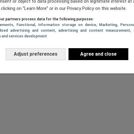
nsent or object to data processing based on legitimate interest at 
 clicking on “Learn More” or in our Privacy Policy on this website.
ur partners process data for the following purposes:
sements
, Functional
, Information storage on device
, Marketing
, Persona
lised advertising and content, advertising and content measurement, 
h and services development
Adjust preferences
Agree and close