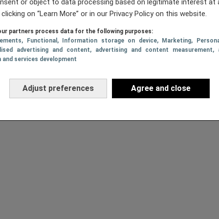
nsent or object to data processing based on legitimate interest at 
 clicking on “Learn More” or in our Privacy Policy on this website.
ur partners process data for the following purposes:
sements
, Functional
, Information storage on device
, Marketing
, Persona
lised advertising and content, advertising and content measurement, 
h and services development
Adjust preferences
Agree and close