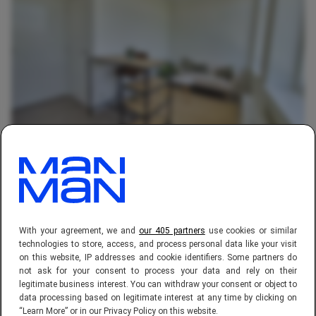
AFBEELDING: FUNDA
Funda-huisje (16 m²) te
koop voor € 150.000
With your agreement, we and
our 405 partners
use cookies or similar
(maar er ontbreekt één
technologies to store, access, and process personal data like your visit
on this website, IP addresses and cookie identifiers. Some partners do
belangrijk ding)
not ask for your consent to process your data and rely on their
legitimate business interest. You can withdraw your consent or object to
data processing based on legitimate interest at any time by clicking on
“Learn More” or in our Privacy Policy on this website.