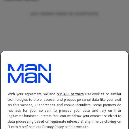
With your agreement, we and
our 405 partners
use cookies or similar
technologies to store, access, and process personal data like your visit
on this website, IP addresses and cookie identifiers. Some partners do
not ask for your consent to process your data and rely on their
legitimate business interest. You can withdraw your consent or object to
data processing based on legitimate interest at any time by clicking on
“Learn More” or in our Privacy Policy on this website.