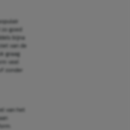
populair
t zo goed
ddels bijna
ziet van de
ok graag
orm veel
 of zonder
el van het
aan
form.