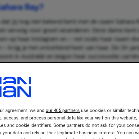
Sahara Ray?
 dat jij nog niet bekend bent met de naam Sahara 
 het vervolg voor goed veranderen. Deze dame kent
en op haar Instagram en – net zoals haar naam do
– krijg je het ontzettend heet van haar. De 33-jar
oont in Australië en begon haar succesvolle carrièr
er lanceerde ze zelfs haar eigen bikinilijn, Sahara
jk is de bombshell nog bekender geworden toen zij 
en met Justin Bieber heeft gedatet en sindsdien zij
s pas echt begonnen.
our agreement, we and
our 405 partners
use cookies or similar tech
e, access, and process personal data like your visit on this website, 
es and cookie identifiers. Some partners do not ask for your conse
 your data and rely on their legitimate business interest. You can 