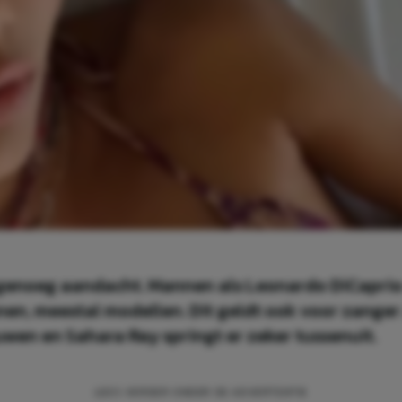
genoeg aandacht. Mannen als Leonardo DiCaprio
nen, meestal modellen. Dit geldt ook voor zanger J
en en Sahara Ray springt er zeker tussenuit.