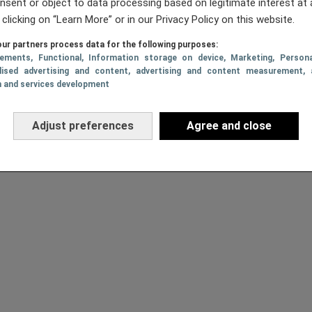
nsent or object to data processing based on legitimate interest at 
 clicking on “Learn More” or in our Privacy Policy on this website.
ur partners process data for the following purposes:
sements
, Functional
, Information storage on device
, Marketing
, Persona
lised advertising and content, advertising and content measurement, 
h and services development
Adjust preferences
Agree and close