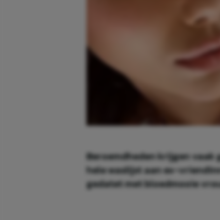
Beroemdheden krijgen vaak 
hele waslijst aan ex-vriendin
gedatet met bloedmooie vrouw