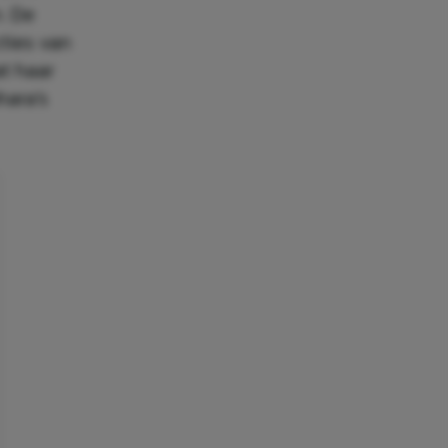
. De
cties van
at haar
hara’s