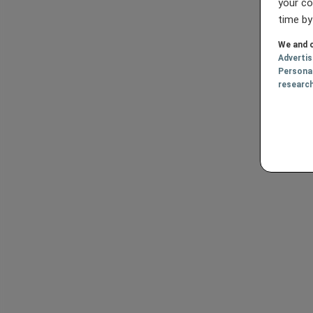
your co
time by
We and o
Adverti
Persona
researc