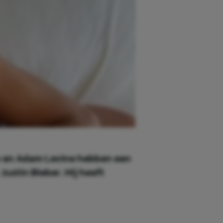
 en Adam Levine hebben een
ustin Bieber. Hij heeft