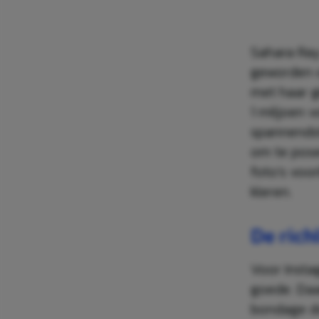
Sahara Ray
geworden o
met haar gi
1 miljoen 
spannendst
om te pose
foto’s voo
kleren.
De rich
Voor Insta
goede. Daa
bondage do