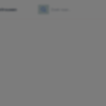
e
Vrouwen
Zoeken
Zoek naar: