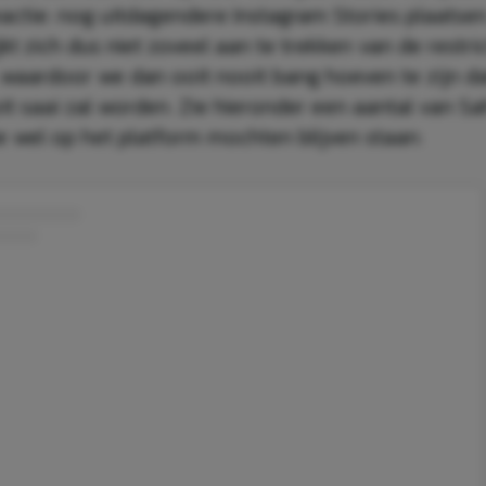
eactie: nog uitdagendere Instagram Stories plaatsen
jkt zich dus niet zoveel aan te trekken van de restri
 waardoor we dan ooit nooit bang hoeven te zijn d
it saai zal worden. Zie hieronder een aantal van Sa
ie wel op het platform mochten blijven staan: