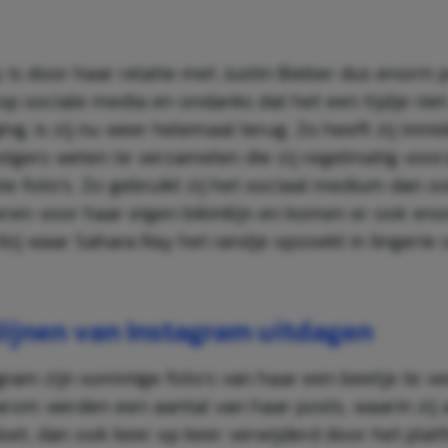
 is door haar relatie met Justin Bieber dus enorm 
p sociale media en ondanks dat het een tijdje nie
ng, is zij nu weer helemaal terug. Zo heeft zij inmi
volgers weten te verzamelen die zij regelmatig voor
e foto’s. Zo gebruikt zij het sociaal medium dan o
ren voor haar eigen bikinilijn en komen er ook en
rbij waar Sahara Ray het randje opzoekt in lingerie
lijnen van Instagram uitdagen
gram zijn sommige foto’s van haar een beetje te ve
rom werden een aantal van haar posts, waarin zij 
et, dan ook keer op keer verwijderd door het plat