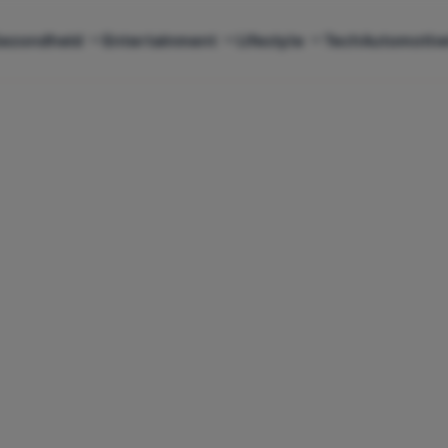
ezondheid
Entertainment
Lifestyle
Tech
Automotiv