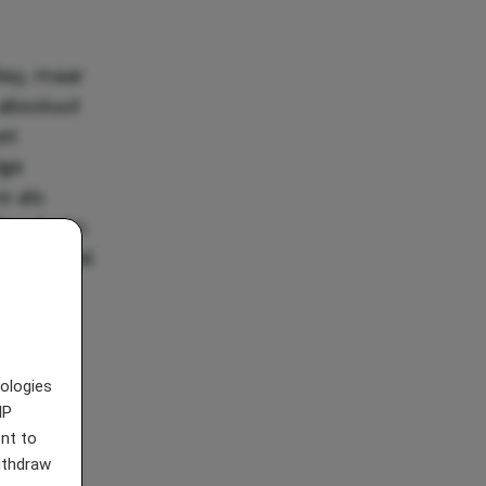
Ray, maar
 absoluut
et
ige
e als
 Ray Swim.
een aantal
n haar
nologies
IP
nt to
withdraw