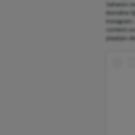
Sahara’s r
blondine li
Instagram,
content oo
plaatjes d