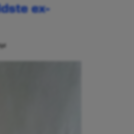
ldste ex-
ijd