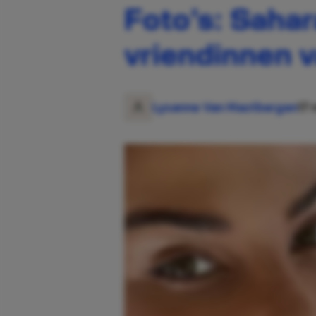
Foto’s: Sahar
vriendinnen v
Lysanne Van Mastbergen
17 