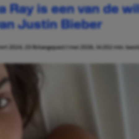
a Ray is een van de wi
an Justin Bieber
mrt 2024, 23:16
Aangepast:
1 mei 2026, 14:20
2 min. leest