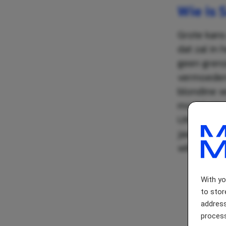
Wie is 
Grote kans
dat zal in
geen grenz
vermoeden 
blondine w
model. Verd
Uiteindeli
jaar geled
wilde post
With y
to stor
address
process