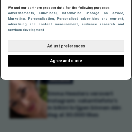
verbluffende looks
We and our partners process data for the following purposes:
Advertisements
, Functional
, Information storage on device
,
Marketing
, Personalisation
, Personalised advertising and content,
VROUWEN
advertising and content measurement, audience research and
services development
Foto's: dit is de nieuwe
(en beeldschone)
Adjust preferences
vriendin van zanger Rolf
Sanchez
Agree and close
VROUWEN
Emma Heesters verovert
Instagram: vakantiefoto's
in bikini krijgen binnen één
dag al 30.000 likes