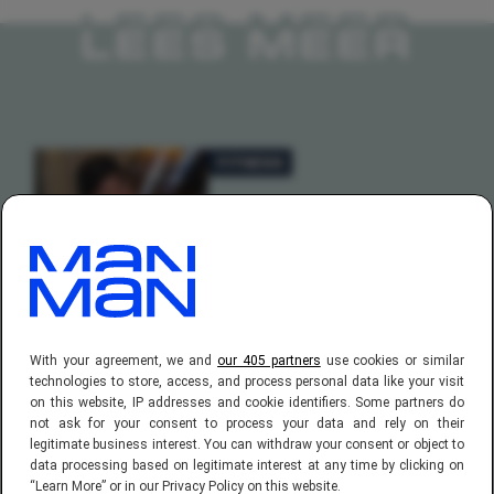
LEES MEER
FITNESS
Wat een verschil: Rene
Watzema showt zijn
bizarre
bodytransformatie
With your agreement, we and
our 405 partners
use cookies or similar
VROUWEN
technologies to store, access, and process personal data like your visit
on this website, IP addresses and cookie identifiers. Some partners do
Voetbalster van FC
not ask for your consent to process your data and rely on their
Groningen maakt tongen
legitimate business interest. You can withdraw your consent or object to
data processing based on legitimate interest at any time by clicking on
los met voetbalskills én
“Learn More” or in our Privacy Policy on this website.