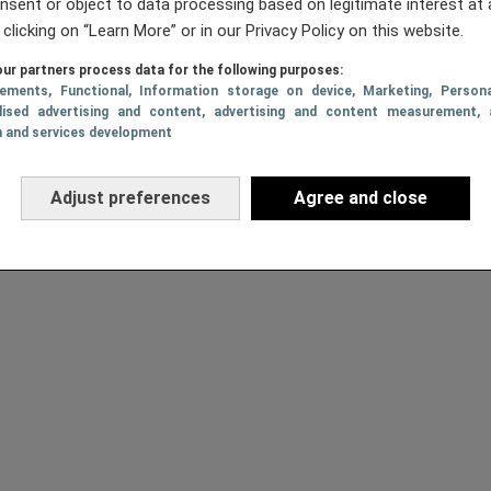
nsent or object to data processing based on legitimate interest at 
 clicking on “Learn More” or in our Privacy Policy on this website.
ur partners process data for the following purposes:
sements
, Functional
, Information storage on device
, Marketing
, Persona
lised advertising and content, advertising and content measurement, 
h and services development
Adjust preferences
Agree and close