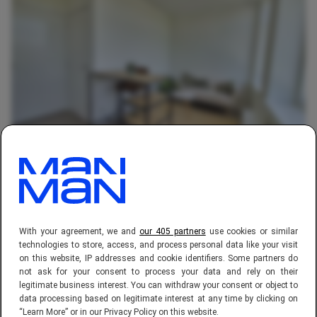
AFBEELDING: FUNDA
Funda-huisje (16 m²) te
koop voor € 150.000
With your agreement, we and
our 405 partners
use cookies or similar
technologies to store, access, and process personal data like your visit
(maar er ontbreekt één
on this website, IP addresses and cookie identifiers. Some partners do
not ask for your consent to process your data and rely on their
belangrijk ding)
legitimate business interest. You can withdraw your consent or object to
data processing based on legitimate interest at any time by clicking on
“Learn More” or in our Privacy Policy on this website.