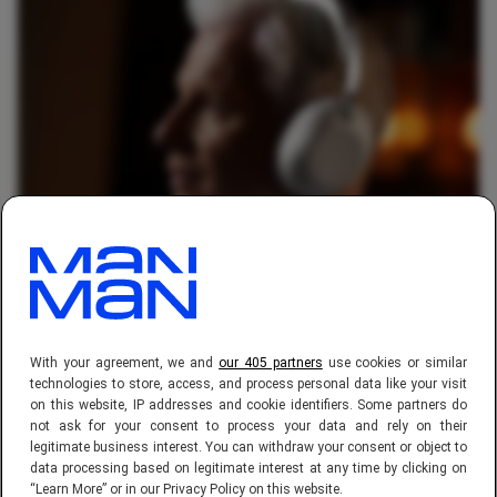
With your agreement, we and
our 405 partners
use cookies or similar
technologies to store, access, and process personal data like your visit
on this website, IP addresses and cookie identifiers. Some partners do
not ask for your consent to process your data and rely on their
legitimate business interest. You can withdraw your consent or object to
data processing based on legitimate interest at any time by clicking on
“Learn More” or in our Privacy Policy on this website.