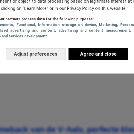
nsent or object to data processing based on legitimate interest at 
 clicking on “Learn More” or in our Privacy Policy on this website.
ur partners process data for the following purposes:
sements
, Functional
, Information storage on device
, Marketing
, Persona
lised advertising and content, advertising and content measurement, 
h and services development
Adjust preferences
Agree and close
omeback van de V-hals, perfecte kl