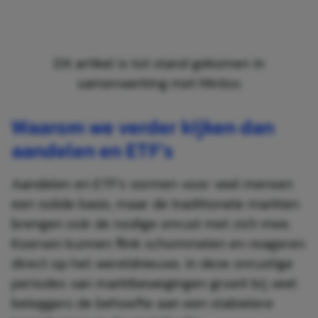
Dit artikel is tot stand gekomen in
samenwerking met Mintos
Waarom we verder kijken dan
aandelen en ETF’s
Aandelen en ETF’s vormen voor veel mensen
een solide basis, maar de traditionele markten
brengen ook de nodige onrust met zich mee.
Koersen kunnen flink schommelen en reageren
direct op het wereldnieuws. In deze onrustige
periodes van marktbewegingen groeit bij veel
beleggers de behoefte aan een stabielere