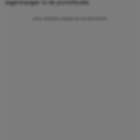
tegenhanger in de portefeuille.