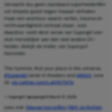
Verwacht dus geen standaard superheldenfilm
vol simpele goed-tegen-kwaad-verhalen,
maar een avontuur waarin verlies, trauma en
rechtvaardigheid centraal staan. Juist
daardoor voelt deze versie van Supergirl een
stuk menselijker aan dan veel andere DC-
helden.
Bekijk de trailer van Supergirl
hieronder:
This Summer, find your place in the universe.
#Supergirl
lands in theaters and
@IMAX
June
26.
pic.twitter.com/LatQDT5lTp
— Supergirl (@supergirl)
March 31, 2026
Lees ook:
Nieuwe horrorfilm (96% op Rotten