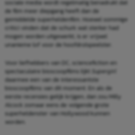
sociale media wordt regelmatig benadrukt dat
de film meer diepgang heeft dan de
gemiddelde superheldenfilm. Hoewel sommige
critici vinden dat de schurk wat sterker had
mogen worden uitgewerkt, is er vrijwel
unanieme lof voor de hoofdrolspeelster.
Voor liefhebbers van DC, sciencefiction en
spectaculaire bioscoopfilms lijkt
Supergirl
daarmee een van de interessantste
bioscoopfilms van dit moment. En als de
eerste recensies gelijk krijgen, dan zou Milly
Alcock zomaar eens de volgende grote
superheldenster van Hollywood kunnen
worden.