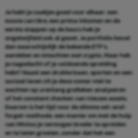
Je hebt je zaakjes goed voor elkaar: een
mooie carrière, een prima inkomen en de
eerste stappen op de beurs heb je
ongetwijfeld ook al gezet. Je portfolio bevat
dan waarschijnlijk de bekende ETF’s,
aandelen en misschien wat crypto. Maar heb
je nagedacht of je voldoende spreiding
hebt? Naast een drukke baan, sporten en een
sociaal leven zit je deze zomer niet te
wachten op urenlang grafieken analyseren
of het constant checken van nieuwe assets.
Daarom is het tijd voor de slimme set-and-
forget-methode: een manier om met de hulp
van Mintos je vermogen breder te spreiden
en te laten groeien, zonder dat het een