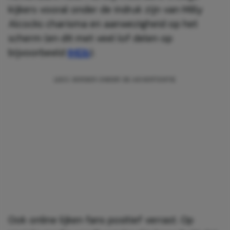
kijkers vooral onder de indruk zijn van Milly
Alcocks charisma en aanwezigheid op het
scherm (en dit met veel lof delen op
bijvoorbeeld
IMDb
).
Ook online lijken fans positief verrast. Op