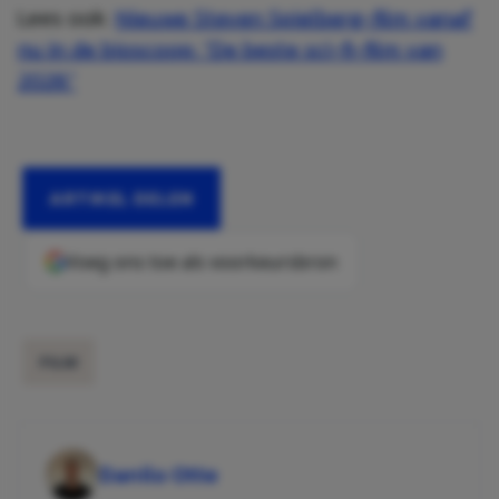
Lees ook:
Nieuwe Steven Spielberg-film vanaf
nu in de bioscoop: “De beste sci-fi-film van
2026”
ARTIKEL DELEN
Voeg ons toe als voorkeursbron
FILM
Danilo Otte