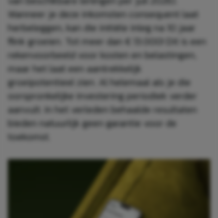
van beschikbare leningen per juli 2026).
Wanneer je deze inkomsten consequent laat
herbeleggen, kan die initiële inleg na 10 jaar
flink groeien. Tot meer dan € 13.000! Dit is een
rekenvoorbeeld voor kosten en belastingen,
maar het laat een aantrekkelijk
groeipotentieel zien. Al helemaal als je die
oorspronkelijke investering periodiek verder
aanvult. In het verleden behaalde resultaten
bieden natuurlijk geen garantie voor de
toekomst.