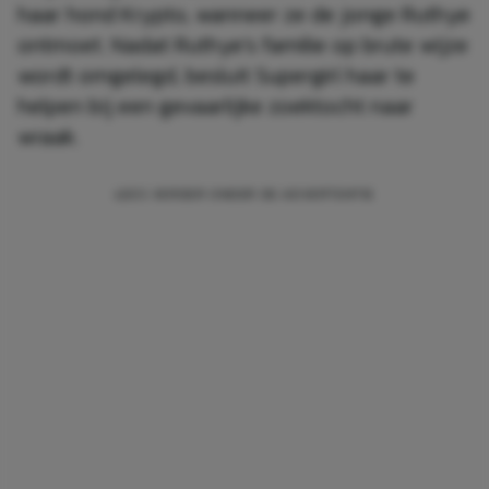
haar hond Krypto, wanneer ze de jonge Ruthye
ontmoet. Nadat Ruthye’s familie op brute wijze
wordt omgelegd, besluit Supergirl haar te
helpen bij een gevaarlijke zoektocht naar
wraak.