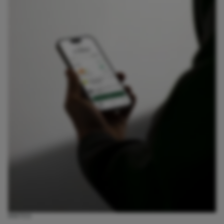
MINTOS