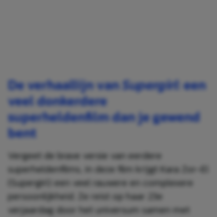
De verhaallijn van
Supergirl
: een
veel donkerdere
superheldenfilm dan je gewend
bent
Vergeet de brave versie van eerdere
superheldenfilms, in deze film krijgt Kara Zor-El
(Supergirl) een veel rauwere en complexere
persoonlijkheid. Ze reist op haar 23e
verjaardag door het universum samen met