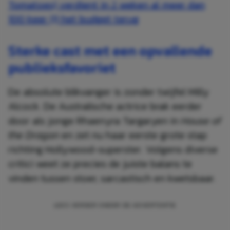
Tomatoes) verdient in 2 weken al meer dan
100 keer (!) het budget terug
Sterke cast met een opvallende
publieksfavoriet
De absolute blikvanger is zonder twijfel Milly
Alcock. De Australische actrice brak eerder
door als jonge Rhaenyra Targaryen in
House of
the Dragon
en zet nu haar eerste grote stap
richting Hollywood-superster. Volgens diverse
critici weet ze precies de juiste balans te
vinden tussen stoer, sarcastisch en kwetsbaar.