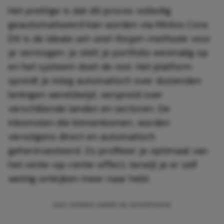
Het prettige is dat dit proces volledig
geautomatiseerd kan worden via Mintos Core.
Dit is de ideale
set-and-forget-methode
voor
je vermogen: je stelt je portfolio eenmalig op
en het systeem doet de rest. Het platform
spreidt je inleg automatisch over duizenden
leningen wereldwijd, verspreid over
verschillende landen en sectoren. De
inkomsten die binnenkomen, worden
vervolgens direct en automatisch
geherinvesteerd. Zo profiteer je optimaal van
het rente-op-rente-effect, terwijl je er zelf
weinig omkijken meer naar hebt.