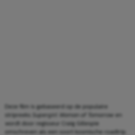
Deze film is gebaseerd op de populaire
stripreeks
Supergirl: Woman of Tomorrow
en
wordt door regisseur Craig Gillespie
omschreven als een soort kosmische roadtrip.