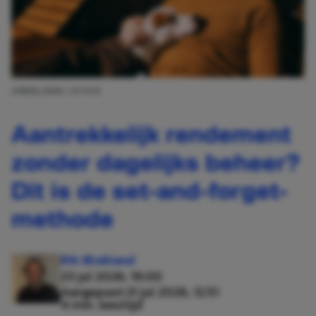
AFBEELDING: ISTOCK
Aantrekkelijk rendement
zonder dagelijks beheer?
Dit is de set-and-forget-
methode
Rik Blokland
23 jul 2026, 19:00
Aangepast:
31 jul 2026, 12:51
4 min. leestijd