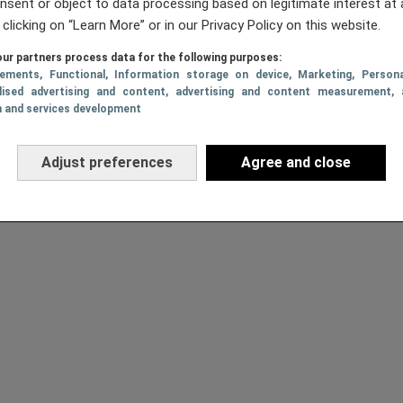
nsent or object to data processing based on legitimate interest at 
 clicking on “Learn More” or in our Privacy Policy on this website.
ur partners process data for the following purposes:
sements
, Functional
, Information storage on device
, Marketing
, Persona
lised advertising and content, advertising and content measurement, 
h and services development
Adjust preferences
Agree and close