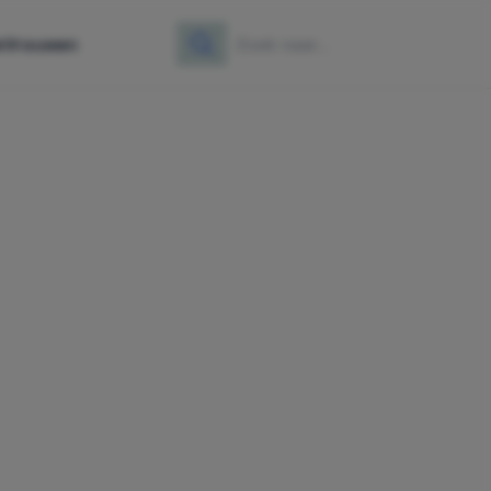
e
Vrouwen
Zoeken
Zoek naar: