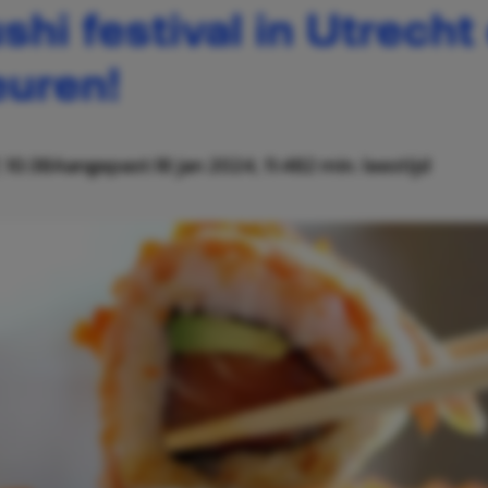
shi festival in Utrech
euren!
 10:38
Aangepast:
18 jan 2024, 11:48
2 min. leestijd