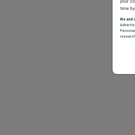
your co
time by
We and o
Adverti
Persona
researc