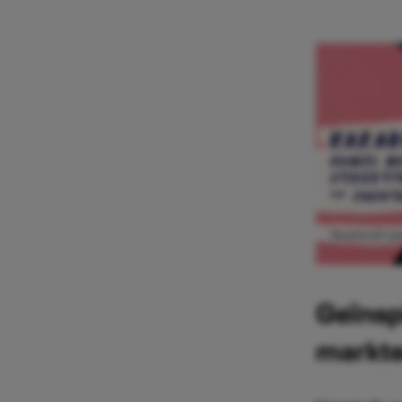
Geïnsp
markt