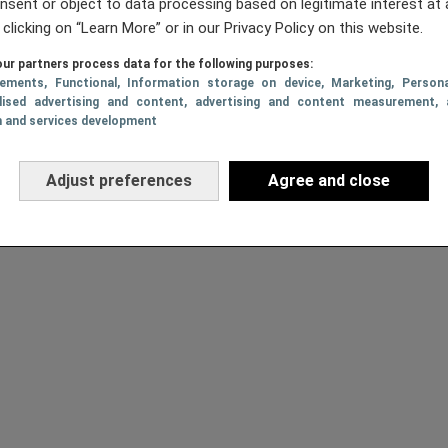
nsent or object to data processing based on legitimate interest at 
 clicking on “Learn More” or in our Privacy Policy on this website.
ur partners process data for the following purposes:
sements
, Functional
, Information storage on device
, Marketing
, Persona
lised advertising and content, advertising and content measurement, 
h and services development
Adjust preferences
Agree and close