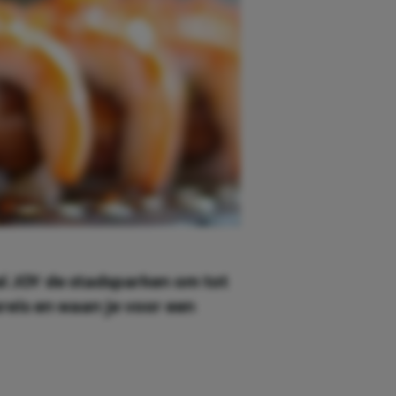
ival JOY de stadsparken om tot
sreis en waan je voor een