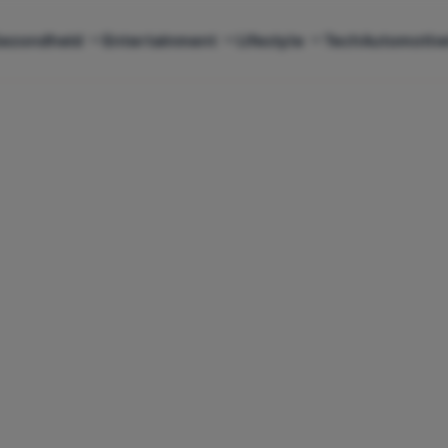
ezondheid
Entertainment
Lifestyle
Tech
Automotiv