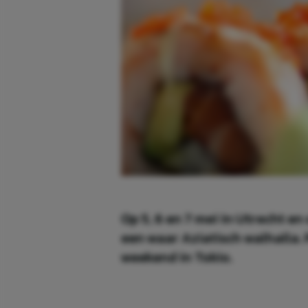
Op 5, 6 en 7 mei in Utrecht en
een waar Aziatisch walhalla. 
weekend in Tokio.