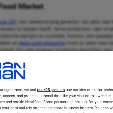
Food Market
ival JOY
, een weekend lang genieten van alles wat 
 keuken te bieden heeft. Verse producten, rijke sm
ziatische biertjes en cocktails. Kortom, een paradij
hebber en
deze sushi etiquette
moet je zeker even b
i biedt JOY vele anderen Aziatische gerechten aan
erschillende foodtrucks en laat je smaakpapillen v
um, noodle bowls, yakitori, zeewier bites en zelfs 
our agreement, we and
our 405 partners
use cookies or similar tech
e, access, and process personal data like your visit on this website, 
es and cookie identifiers. Some partners do not ask for your conse
 your data and rely on their legitimate business interest. You can 