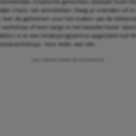
verheerlijke Aziatische gerechten, bestaat Sushi Fe
lijke chaos van activiteiten. Daag je vrienden uit in
leer de geheimen voor het maken van de lekkerst
n workshop of kom langs in het karaoke hotel. Spec
rakkers is er een kinderprogramma opgesteld met th
 kookworkshops. Voor ieder wat wils.