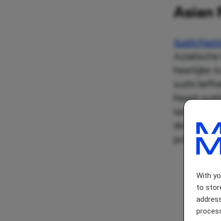
Asian 
Sushi Fest
Aziatische
heerlijke A
sushi lief
Naast sush
langs de v
door dim s
poffertjes.
With y
to stor
address
process