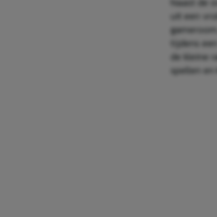
Naast de o
uit een vro
gameroom, 
tijdens ee
de kleine 
spellen en