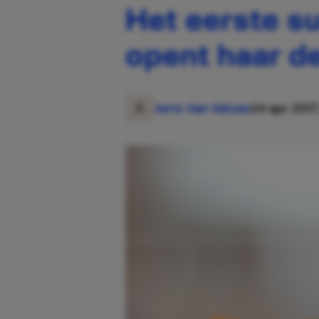
Het eerste su
opent haar d
Joris Van Velzen
24 apr 2017,