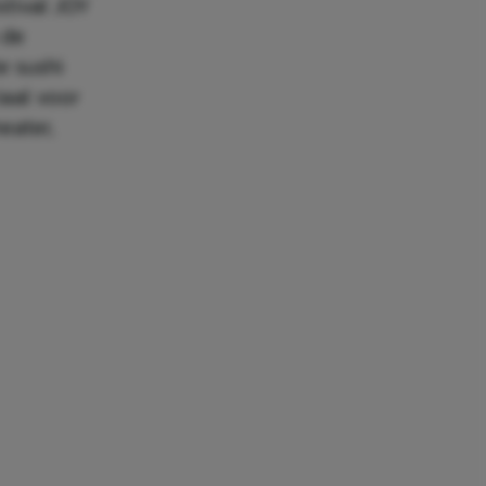
stival JOY
 de
e sushi
iaal voor
eater,