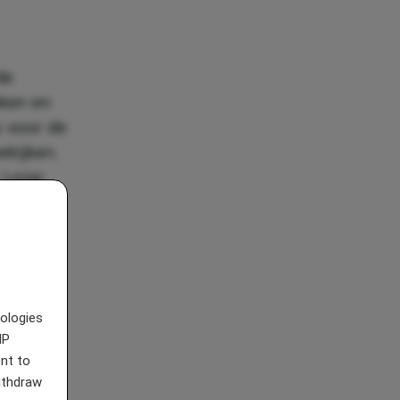
de
aken en
s voor de
ekijken.
. Loop
erassen
Japanse
nologies
IP
nt to
withdraw