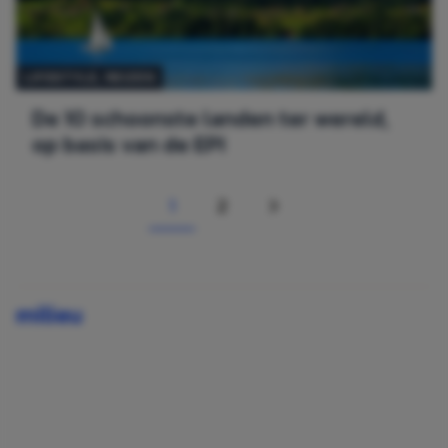
LIFESTYLE
, 
REIZEN
De 10 schoonste landen ter wereld,
op basis van de EPI
1
2
Page
PAGE
VOLGENDE
milieu