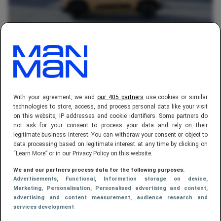
AUTOMOTIVE
Dit is de goedkoopste nieuwe auto,
en hij is elektrisch (€ 18.900,-)
With your agreement, we and
our 405 partners
use cookies or similar
technologies to store, access, and process personal data like your visit
on this website, IP addresses and cookie identifiers. Some partners do
not ask for your consent to process your data and rely on their
legitimate business interest. You can withdraw your consent or object to
data processing based on legitimate interest at any time by clicking on
“Learn More” or in our Privacy Policy on this website.
We and our partners process data for the following purposes:
Advertisements
, Functional
, Information storage on device
,
Marketing
, Personalisation
, Personalised advertising and content,
AUTOMOTIVE
advertising and content measurement, audience research and
services development
Benzine vanaf 1 januari 2027 een stuk