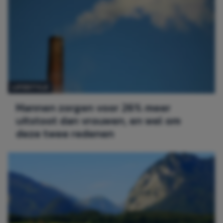
LIFESTYLE
Mannen zorgen voor 26% meer
uitstoot dan vrouwen, en wel om
deze twee redenen