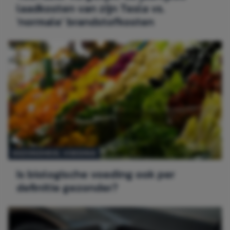
laadkosten van zijn Tesla vs.
‘normale’ brandstofkosten
GEZONDHEID
, 
VOEDING
Is biologische voeding ook per
definitie gezonder?