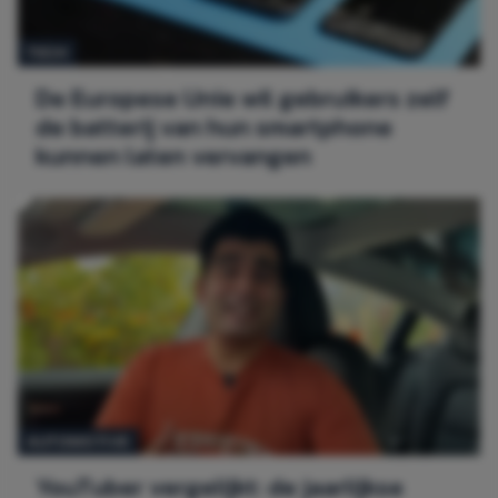
TECH
De Europese Unie wil gebruikers zelf
de batterij van hun smartphone
kunnen laten vervangen
AUTOMOTIVE
YouTuber vergelijkt: de jaarlijkse