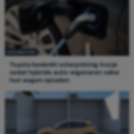
AUTOMOTIVE
Toyota bedenkt scherpzinnig trucje
zodat hybride auto-eigenaren vaker
hun wagen opladen