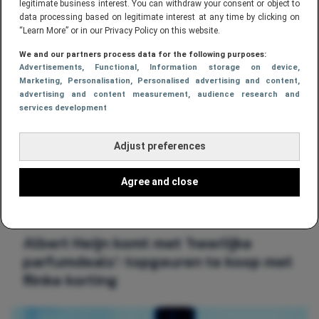
legitimate business interest. You can withdraw your consent or object to
parfum lifehack met vaseline: “doe
data processing based on legitimate interest at any time by clicking on
het niet!”
“Learn More” or in our Privacy Policy on this website.
We and our partners process data for the following purposes:
Advertisements
, Functional
, Information storage on device
,
Marketing
, Personalisation
, Personalised advertising and content,
advertising and content measurement, audience research and
services development
Adjust preferences
Agree and close
STIJL
Albert Heijn komt met ‘heerlijke
parfumdeals’: topgeuren te koop met
flinke korting