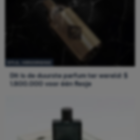
STIJL
, 
VERZORGING
Dit is de duurste parfum ter wereld: $
1.800.000 voor één flesje