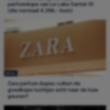
parfumdupe van Le Labo Santal 33
(die normaal € 298,- kost)
STIJL
Zara parfum dupes: ruiken de
goedkope luchtjes echt naar de luxe
geuren?