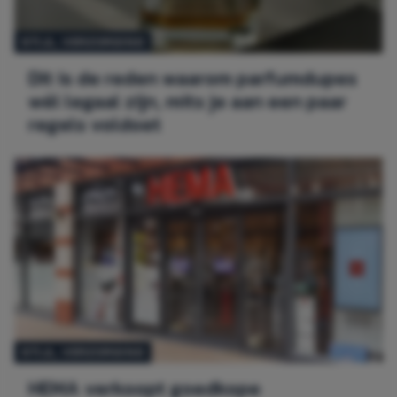
STIJL
, 
VERZORGING
Dit is de reden waarom parfumdupes
wél legaal zijn, mits je aan een paar
regels voldoet
STIJL
, 
VERZORGING
HEMA verkoopt goedkope