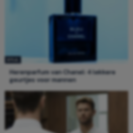
STIJL
Herenparfum van Chanel: 4 lekkere
geurtjes voor mannen