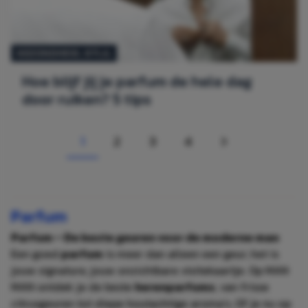
GEZONDHEID
, 
STIJL
Hoe blijf jij je parfum de hele dag
door ruiken? 5 tips
1
2
3
4
Page
PAGE
PAGE
PAGE
VOLGENDE
Parfum
Parfum – De beste geuren voor de moderne man
Een goed
parfum
is meer dan alleen een geur; het is
jouw signature, jouw onzichtbare visitekaartje. Op MAN
MAN ontdek je de beste
herenparfums
, van frisse
citrusgeuren tot diepe houtachtige aroma’s. Of je nu op