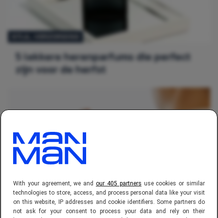
STIJL
, 
VERZORGING
5 lekkere herenparfums die perfect
zijn voor de herfst
With your agreement, we and
our 405 partners
use cookies or similar
technologies to store, access, and process personal data like your visit
STIJL
, 
VERZORGING
on this website, IP addresses and cookie identifiers. Some partners do
Dermatoloog waarschuwt voor
not ask for your consent to process your data and rely on their