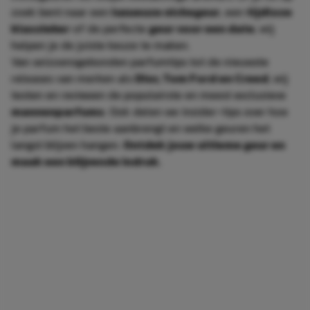
zoek bent naar een
luxueuze nichegeur
, een
tijdloze
klassieker
of de perfecte
geur voor een date
, wij
helpen je de juiste keuze te maken.
Van seizoensgebonden parfumtips tot de nieuwste
releases van merken als
Dior, Tom Ford en Creed
, wij
testen en reviewen de populairste en meest exclusieve
mannenparfums
. Ook delen we insider-tips over hoe
je parfum het beste aanbrengt en welke geuren het
langst blijven hangen.
Ontdek jouw ultieme geur en
maak een blijvende indruk.