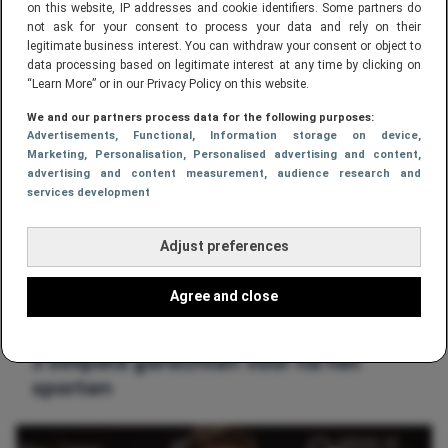
on this website, IP addresses and cookie identifiers. Some partners do
not ask for your consent to process your data and rely on their
10 oefeningen die je met dumbbells
legitimate business interest. You can withdraw your consent or object to
kan uitvoeren
data processing based on legitimate interest at any time by clicking on
“Learn More” or in our Privacy Policy on this website.
We and our partners process data for the following purposes:
Advertisements
, Functional
, Information storage on device
,
Marketing
, Personalisation
, Personalised advertising and content,
advertising and content measurement, audience research and
services development
Adjust preferences
Agree and close
GEZONDHEID
3 simpele gerechten voor na het
sporten