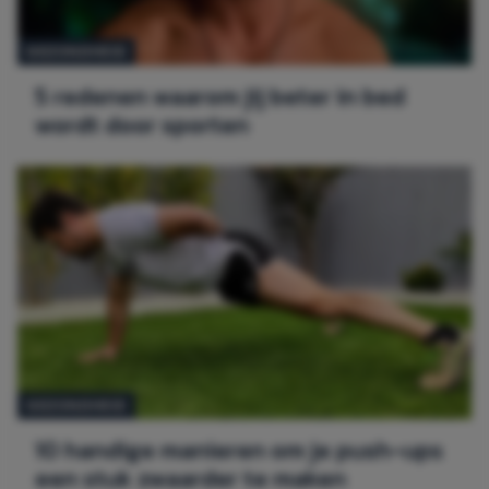
GEZONDHEID
5 redenen waarom jij beter in bed
wordt door sporten
GEZONDHEID
10 handige manieren om je push-ups
een stuk zwaarder te maken