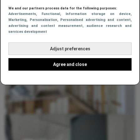
We and our partners process data for the following purposes:
Advertisements
, Functional
, Information storage on device
,
Marketing
, Personalisation
, Personalised advertising and content,
advertising and content measurement, audience research and
services development
Adjust preferences
Agree and close