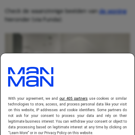
Check de waanzinnige beelden van
de woning
hieronder (via Funda).
With your agreement, we and
our 405 partners
use cookies or similar
technologies to store, access, and process personal data like your visit
on this website, IP addresses and cookie identifiers. Some partners do
not ask for your consent to process your data and rely on their
legitimate business interest. You can withdraw your consent or object to
data processing based on legitimate interest at any time by clicking on
“Learn More” or in our Privacy Policy on this website.