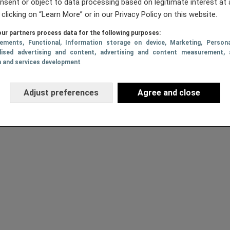
nsent or object to data processing based on legitimate interest at 
 clicking on “Learn More” or in our Privacy Policy on this website.
ur partners process data for the following purposes:
sements
, Functional
, Information storage on device
, Marketing
, Persona
lised advertising and content, advertising and content measurement, 
h and services development
Adjust preferences
Agree and close