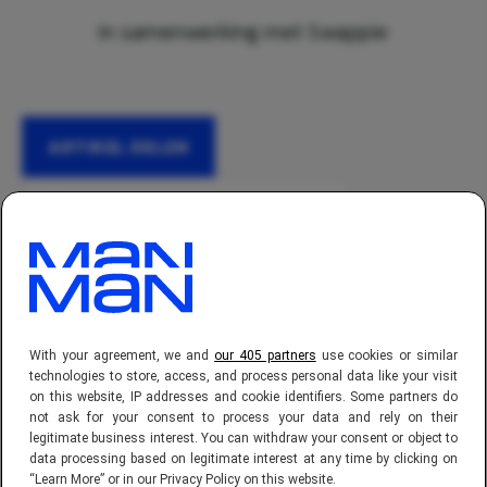
In samenwerking met Swappie
ARTIKEL DELEN
Voeg ons toe als voorkeursbron
APPLE
IPHONE
With your agreement, we and
our 405 partners
use cookies or similar
technologies to store, access, and process personal data like your visit
on this website, IP addresses and cookie identifiers. Some partners do
Danilo Otte
not ask for your consent to process your data and rely on their
legitimate business interest. You can withdraw your consent or object to
Sinds 2024 werkt Danilo Otte als redacteur bij MAN
data processing based on legitimate interest at any time by clicking on
MAN, nadat hij zijn opleiding 'Media en Redactie'
“Learn More” or in our Privacy Policy on this website.