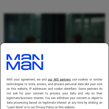
AFBEELDING: I WILL FIND YOU / NETFLIX
‘I Will Find You’-fans
With your agreement, we and
our 405 partners
use cookies or similar
technologies to store, access, and process personal data like your visit
on this website, IP addresses and cookie identifiers. Some partners do
opgelet: er komt nóg een
not ask for your consent to process your data and rely on their
legitimate business interest. You can withdraw your consent or object to
nieuwe Harlan Coben-
data processing based on legitimate interest at any time by clicking on
“Learn More” or in our Privacy Policy on this website.