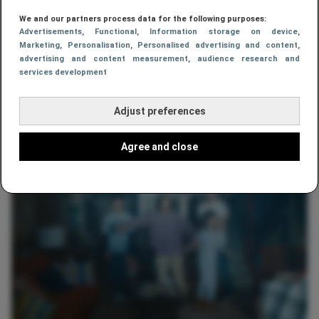
We and our partners process data for the following purposes:
Advertisements
, Functional
, Information storage on device
,
Marketing
, Personalisation
, Personalised advertising and content,
advertising and content measurement, audience research and
services development
Adjust preferences
Agree and close