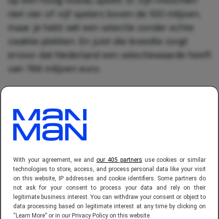
niet vier of vijf spelers boven de 100 miljoen,
maar je hebt wél een selectie zonder echte
zwakke plekken. En juist die breedte zorgt
ervoor dat Nederland een selectiewaarde heeft
van 766 miljoen euro.
With your agreement, we and
our 405 partners
use cookies or similar
technologies to store, access, and process personal data like your visit
on this website, IP addresses and cookie identifiers. Some partners do
not ask for your consent to process your data and rely on their
legitimate business interest. You can withdraw your consent or object to
data processing based on legitimate interest at any time by clicking on
“Learn More” or in our Privacy Policy on this website.