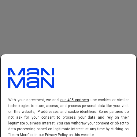
Vanuit de ruime salon, eetkamer en keuken, is
er zicht op de omliggende tuinen. Het is niet
moeilijk om jezelf te vermaken in het kasteel.
Zo is er rekening gehouden met een
With your agreement, we and
our 405 partners
use cookies or similar
biljartruimte, speciale schaakkamer en een
technologies to store, access, and process personal data like your visit
grote bibliotheek. Je kunt het zo gek niet
on this website, IP addresses and cookie identifiers. Some partners do
not ask for your consent to process your data and rely on their
bedenken, alles is aanwezig in Château de
legitimate business interest. You can withdraw your consent or object to
Vouzeron.
data processing based on legitimate interest at any time by clicking on
“Learn More” or in our Privacy Policy on this website.