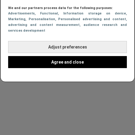
Deze nieuwe sciencefiction-thriller staat
We and our partners process data for the following purposes:
wereldwijd op Netflix en het concept alleen
Advertisements
, Functional
, Information storage on device
,
al zorgt voor kippenvel.
Marketing
, Personalisation
, Personalised advertising and content,
advertising and content measurement, audience research and
services development
Adjust preferences
Agree and close