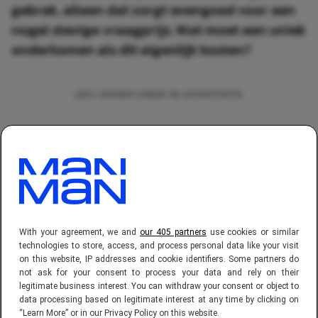
gebrek, alleen dat zorgt evengoed voor een
nogal stevige vraagprijs. Wat moet een uniek
onderkomen als dit eigenlijk kosten?
With your agreement, we and
our 405 partners
use cookies or similar
technologies to store, access, and process personal data like your visit
on this website, IP addresses and cookie identifiers. Some partners do
not ask for your consent to process your data and rely on their
legitimate business interest. You can withdraw your consent or object to
data processing based on legitimate interest at any time by clicking on
“Learn More” or in our Privacy Policy on this website.